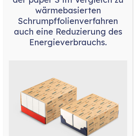
wärmebasierten
Schrumpffolienverfahren
auch eine
Reduzierung des
Robotgrader
Energieverbrauchs
.
Der RobotGrader revolutioniert als
vollautomatisches Sortier- und Portioniersystem
die Verpackung von frischen Geflügelstücken, indem
er präzise gewichtsgenaue Schalen liefert. Durch
den Einsatz intelligenter Sensoren für Gewicht,
Position und Ausrichtung wird eine konsistente,
schnelle Sortierung und Verpackung ermöglicht. Die
kontinuierlichen Bänder im Wägebereich steigern
Hygiene und Effizienz, minimieren Produktverluste
und Wäge-Ungenauigkeiten und bieten eine
kosteneffektivere und rentablere Lösung im
Vergleich zu traditionellen Systemen.