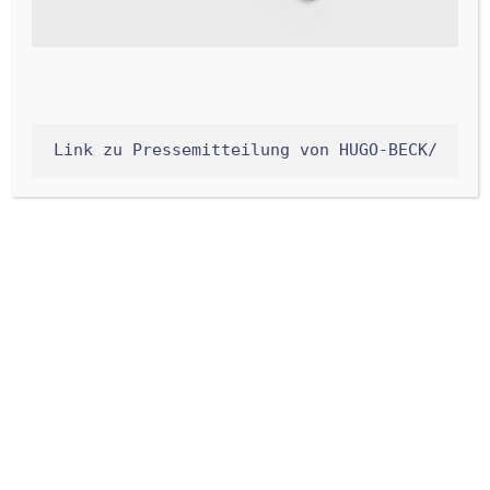
Link zu Pressemitteilung von HUGO-BECK/
Orbicote
Das traditionelle Marinierverfahren – vor der