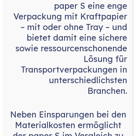
lassen sich die Systeme schnell an die spezifischen
paper S eine enge
Anforderungen anpassen, wobei eine breite Auswahl
Verpackung mit Kraftpapier
an Behälter- und Auslaufsystemen für hohe
Flexibilität sorgt. Diese Sortierlösungen
– mit oder ohne Tray
– und
vereinfachen und präzisieren Ihre Sortieraufgaben
bietet damit eine sichere
erheblich.
sowie ressourcenschonende
Lösung für
Transportverpackungen in
unterschiedlichsten
Branchen.
Neben
Einsparungen bei den
Materialkosten
ermöglicht
der paper S im Vergleich zu