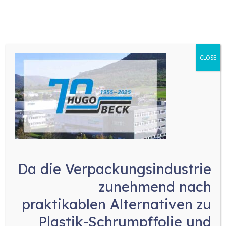
Arbeitskosten zu sparen. Ideal für eine Vielzahl von
Produktmischungen, von Gebäck und Müsli bis hin
zu Schokolade, Gemüse- und Früchtemischungen
sowie Fertiggerichten, deckt unser Sortiment
CLOSE
Mischungen von zwei bis acht Komponenten ab.
Da die Verpackungsindustrie
zunehmend nach
praktikablen Alternativen zu
Plastik-Schrumpffolie und