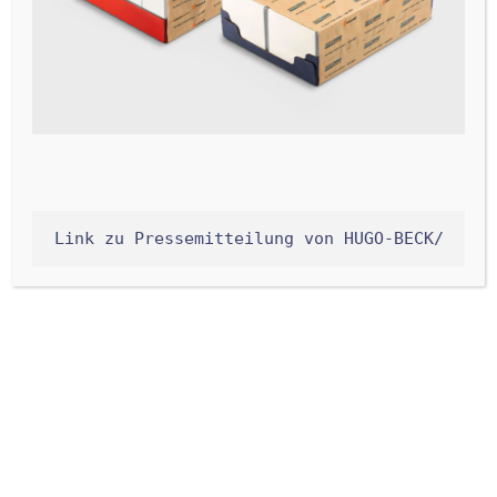
entwickelt wurden. Diese Waagen bieten minimale
Fallhöhen und ein kompaktes Design für effizientes,
präzises Wiegen ohne Präzisionseinbußen, selbst bei
hohen Geschwindigkeiten und geringen
Zielgewichten. Ideal, um Ihre Produktionslinie mit
einer leistungsstarken, platzsparenden Lösung zu
ergänzen, garantieren sie gleichzeitig minimale
Produktverluste und eine perfekte
Link zu Pressemitteilung von HUGO-BECK/
Verpackungsoptik.