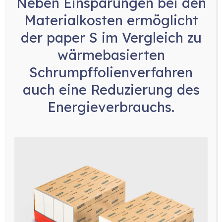
Neben
Einsparungen bei den
Materialkosten
ermöglicht
der paper S im Vergleich zu
wärmebasierten
Schrumpffolienverfahren
auch eine
Reduzierung des
Energieverbrauchs
.
Linear- und
Hochgeschwindigkeitswaagen
Optimieren Sie Ihre Produktionslinie mit unseren
linearen Hochleistungswaagen, die speziell für
bruchempfindliche, freifließende Produkte