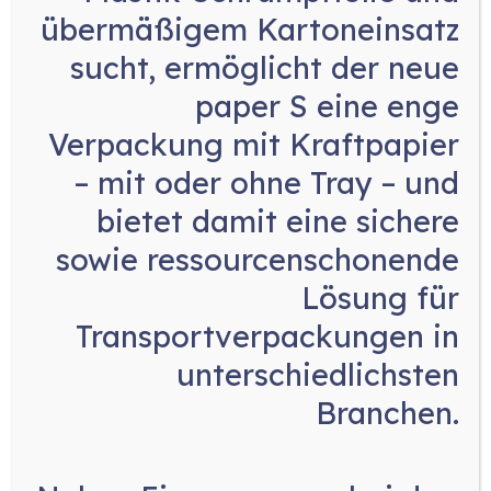
übermäßigem Kartoneinsatz
Mikro- und Miniwaagen
sucht, ermöglicht der neue
paper S eine enge
Für Räume, in denen jede Zentimeter zählt, bietet
Verpackung mit Kraftpapier
unsere Mikro- und Mini-Produktreihe von Ishida
– mit oder ohne Tray
– und
eine ideale Lösung. Diese Waagen bieten trotz ihrer
kompakten Größe die gleiche hohe
bietet damit eine sichere
Geschwindigkeit, Präzision und Effizienz wie größere
sowie ressourcenschonende
Mehrkopfwaagen. Entwickelt auf Basis des CCW-RV
Lösung für
Topmodells, sind sie perfekt geeignet für das
präzise Abwiegen kleinster Zielgewichte bei
Transportverpackungen in
hochwertigen Produkten wie Saatgut, Kräutern,
unterschiedlichsten
Gewürzen, Teeblättern, Tabletten und Cannabis.
Branchen.