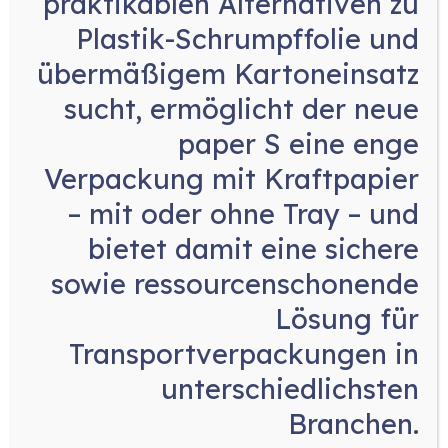
praktikablen Alternativen zu
Plastik-Schrumpffolie und
kein Heißleimaggregat (NORDSON, ROBATECH,
etc.) bei der Anschaffung der Maschine
übermäßigem Kartoneinsatz
geringere Wartungskosten und
sucht, ermöglicht der neue
Wartungsaufwand (da keine Schläuche und
paper S eine enge
Düsen vorhanden sind)
Verpackung mit Kraftpapier
geringere Stromkosten (Heißleim muss immer
– mit oder ohne Tray
– und
auf Temperatur gehalten werden)
bietet damit eine sichere
zusätzlich: durch die Siemens Servomotoren
sowie ressourcenschonende
wird Energie gespart, jedes Mal, wenn ein
Antrieb bremst, wird Energie generiert und im
Lösung für
Maschinenkreislauf abgegeben.
Transportverpackungen in
umweltfreundlicher, da kein Leim benutzt und
unterschiedlichsten
transportiert wird
Branchen.
vereinfachtes Recycling der Wellpappe, da