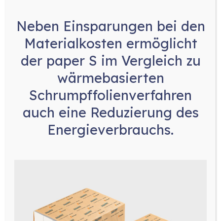
keine Leimspuren
Neben
Einsparungen bei den
keine Verunreinigungen in der Maschine durch
herabtropfenden Leim
Materialkosten
ermöglicht
der paper S im Vergleich zu
wärmebasierten
Kontakt
PDF
aufnehmen
Download
Schrumpffolienverfahren
auch eine
Reduzierung des
Energieverbrauchs
.