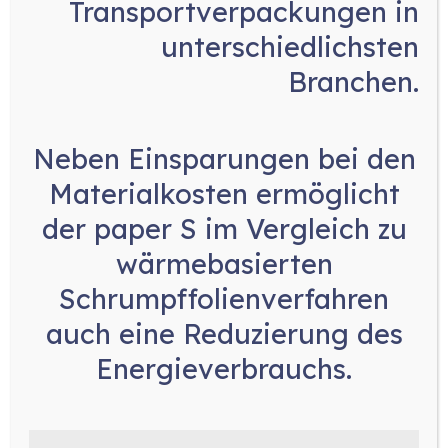
Transportverpackungen in
bleibt.
unterschiedlichsten
Hohe Geschwindigkeit:
Kartoniermaschinen sind darauf
Branchen.
ausgelegt, eine hohe
Produktionsgeschwindigkeit zu
Neben
Einsparungen bei den
erreichen, um den Bedarf in der
Massenproduktion zu decken.
Materialkosten
ermöglicht
Anpassungsfähigkeit an
der paper S im Vergleich zu
verschiedene Verpackungsstile:
wärmebasierten
Diese Maschinen können oft
Schrumpffolienverfahren
verschiedene Verpackungsstile
handhaben, einschließlich Schachteln
auch eine
Reduzierung des
mit Deckel, Schachteln mit
Energieverbrauchs
.
Klappenverschluss oder andere
spezifische Anforderungen der
Lebensmittelverpackung.