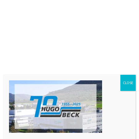
Merkmale
Hier sind einige Merkmale und Funktionen,
die Kartoniermaschinen für
Lebensmittelverpackungen üblich sein
können:
Flexibilität bei der Produktgröße:
Diese Maschinen sind oft so
CLOSE
konzipiert, dass sie eine Vielzahl von
Produktgrößen und -formen
verarbeiten können. Das ist
besonders wichtig in der
Lebensmittelindustrie, wo Produkte
unterschiedliche Formen und Größen
haben können.