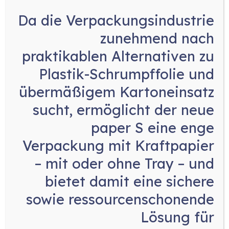
Automatisierung:
Da die Verpackungsindustrie
Kartoniermaschinen sind in der
zunehmend nach
Regel hochgradig automatisiert. Sie
können mit anderen
praktikablen Alternativen zu
Produktionslinien integriert werden
Plastik-Schrumpffolie und
und Prozesse wie das Befüllen der
übermäßigem Kartoneinsatz
Kartons, das Falten und Verschließen
automatisch durchführen.
sucht, ermöglicht der neue
Präzise Steuerung:
paper S eine enge
Diese Maschinen verfügen über
Verpackung mit Kraftpapier
fortschrittliche Steuerungssysteme,
– mit oder ohne Tray
– und
die eine präzise Handhabung der
bietet damit eine sichere
Produkte gewährleisten. Dies ist
wichtig, um sicherzustellen, dass die
sowie ressourcenschonende
Verpackung ordnungsgemäß erfolgt
Lösung für
und die Produktintegrität erhalten