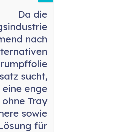
Da die
Kontakt
sindustrie
mend nach
lternativen
hrumpffolie
atz sucht,
 eine enge
 ohne Tray
chere sowie
Lösung für