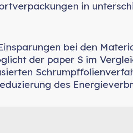
ortverpackungen in unterschi
Seitennavigation
Einsparungen bei den Materi
BOBST
glicht der paper S im Verglei
BHS CORRUGATED
ierten Schrumpffolienverfa
Dosieren & Qualität
eduzierung des Energieverb
Palettierung
Produktverpackung
Süßwaren