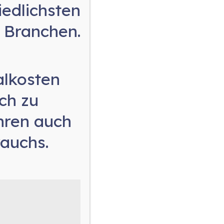
edlichsten
Branchen.
Mehr Infos
alkosten
Datenschutz
ch zu
Impressum
hren auch
AGB
rauchs
.