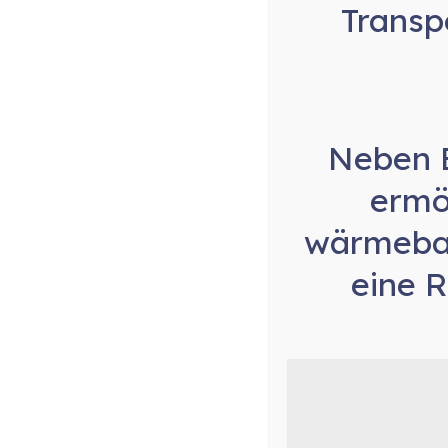
Transp
DI Christl GmbH
Neben
Kuhngasse 6
1190 Wien
ermö
wärmebas
di.christl@christl-maschinen.com
+43 1 368 26 66
eine
R
FN193555s
UID: ATU49393106
© 2025 | DI Christl GmbH