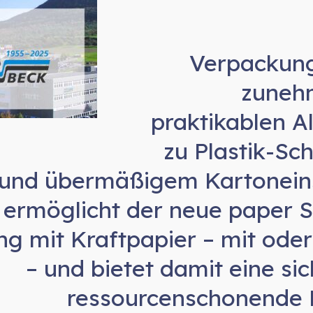
Verpackung
zuneh
praktikablen A
zu Plastik-Sc
und übermäßigem Kartoneins
ermöglicht der neue paper S
g mit Kraftpapier – mit oder
– und bietet damit eine si
ressourcenschonende 